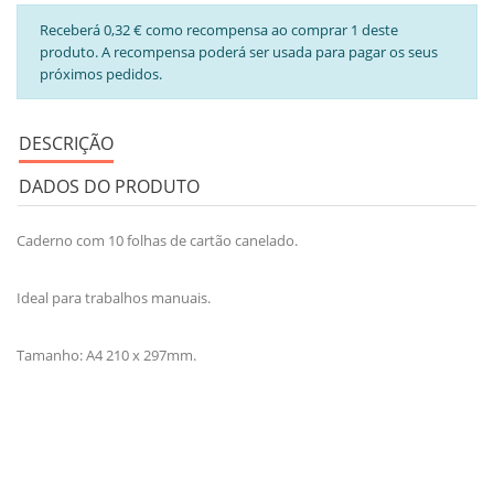
Receberá 0,32 € como recompensa ao comprar 1 deste
produto. A recompensa poderá ser usada para pagar os seus
próximos pedidos.
DESCRIÇÃO
DADOS DO PRODUTO
Caderno com 10 folhas de cartão canelado.
Ideal para trabalhos manuais.
Tamanho: A4 210 x 297mm.