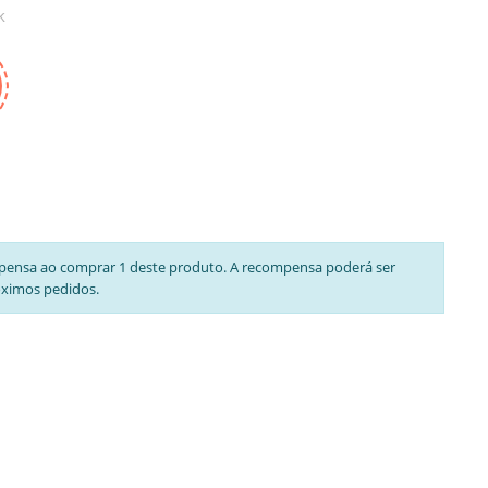
k
pensa ao comprar 1 deste produto. A recompensa poderá ser
óximos pedidos.