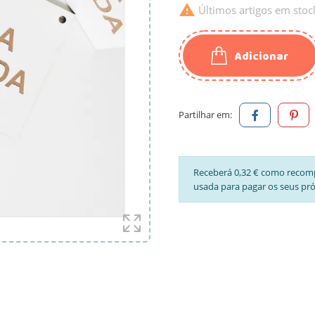

Últimos artigos em stoc
Adicionar
Partilhar em:
Receberá 0,32 € como recom
usada para pagar os seus pr