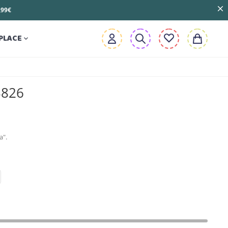
3,99€
PLACE

3826
a".