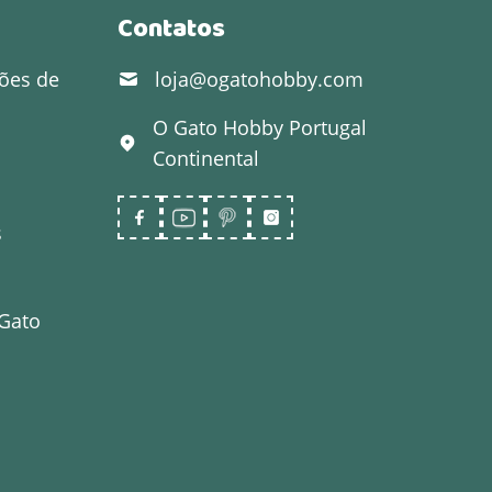
Contatos
ões de
loja@ogatohobby.com
O Gato Hobby
Portugal
Continental
s
 Gato