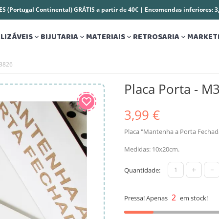
S (Portugal Continental) GRÁTIS a partir de 40€ | Encomendas inferiores: 
LIZÁVEIS
BIJUTARIA
MATERIAIS
RETROSARIA
MARKET




M3826
Placa Porta - M
3,99 €
Placa "Mantenha a Porta Fechad
Medidas: 10x20cm.
+
-
Quantidade:
2
Pressa! Apenas
em stock!