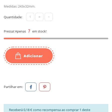
Medidas: 243x32mm.
+
-
Quantidade:
7
Pressa! Apenas
em stock!
Adicionar
Partilhar em:
Receberá 0,18 € como recompensa ao comprar 1 deste