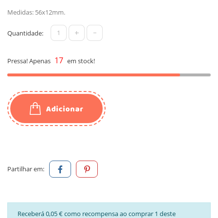
Medidas: 56x12mm.
+
-
Quantidade:
17
Pressa! Apenas
em stock!
Adicionar
Partilhar em:
Receberá 0,05 € como recompensa ao comprar 1 deste