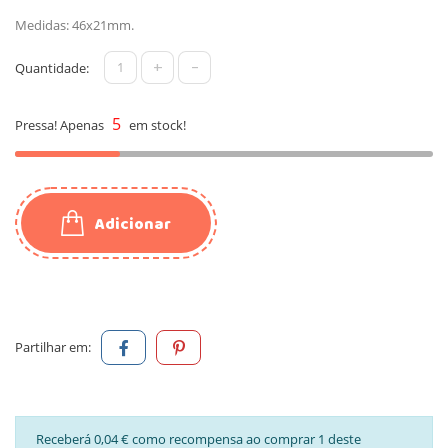
Medidas: 46x21mm.
+
-
Quantidade:
5
Pressa! Apenas
em stock!
Adicionar
Partilhar em:
Receberá 0,04 € como recompensa ao comprar 1 deste