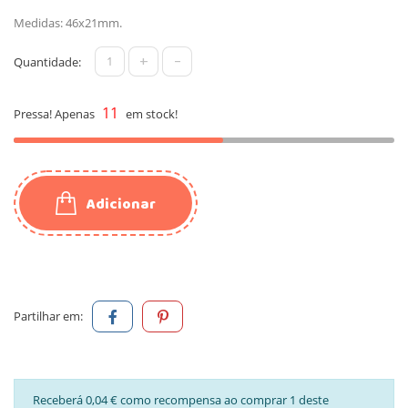
Medidas: 46x21mm.
+
-
Quantidade:
11
Pressa! Apenas
em stock!
Adicionar
Partilhar em:
Receberá 0,04 € como recompensa ao comprar 1 deste