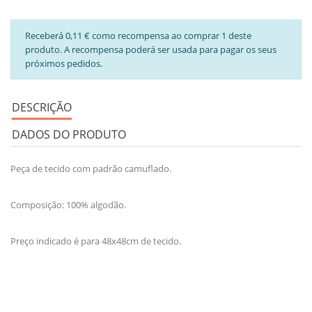
Receberá 0,11 € como recompensa ao comprar 1 deste
produto. A recompensa poderá ser usada para pagar os seus
próximos pedidos.
DESCRIÇÃO
DADOS DO PRODUTO
Peça de tecido com padrão camuflado.
Composição: 100% algodão.
Preço indicado é para 48x48cm de tecido.