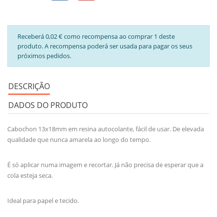
Receberá 0,02 € como recompensa ao comprar 1 deste
produto. A recompensa poderá ser usada para pagar os seus
próximos pedidos.
DESCRIÇÃO
DADOS DO PRODUTO
Cabochon 13x18mm em resina autocolante,
fácil de
usar. De elevada
qualidade que
nunca
amarela
ao longo do tempo
.
É só aplicar numa imagem e recortar. Já não precisa de esperar que a
cola esteja seca.
Ideal para papel e tecido.