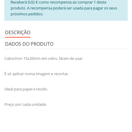
Receberá 0,02 € como recompensa ao comprar 1 deste
produto. A recompensa poderá ser usada para pagar os seus
próximos pedidos.
DESCRIÇÃO
DADOS DO PRODUTO
Cabochon 15x20mm em vidro,
fáceis de
usar.
É só aplicar numa imagem e recortar.
Ideal para papel e tecido.
Preço por cada unidade.