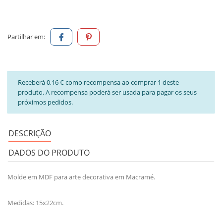
Partilhar em:
Receberá 0,16 € como recompensa ao comprar 1 deste
produto. A recompensa poderá ser usada para pagar os seus
próximos pedidos.
DESCRIÇÃO
DADOS DO PRODUTO
Molde em MDF para arte decorativa em Macramé.
Medidas: 15x22cm.