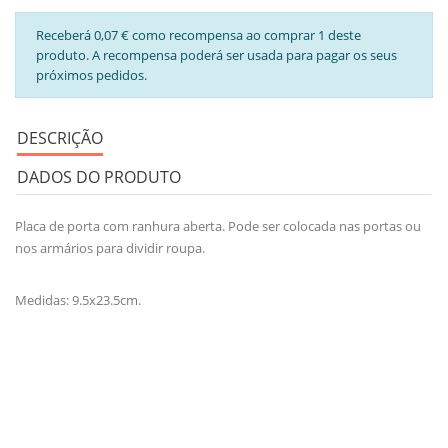
Receberá 0,07 € como recompensa ao comprar 1 deste
produto. A recompensa poderá ser usada para pagar os seus
próximos pedidos.
DESCRIÇÃO
DADOS DO PRODUTO
Placa de porta com ranhura aberta. Pode ser colocada nas portas ou
nos armários para dividir roupa.
Medidas: 9.5x23.5cm.