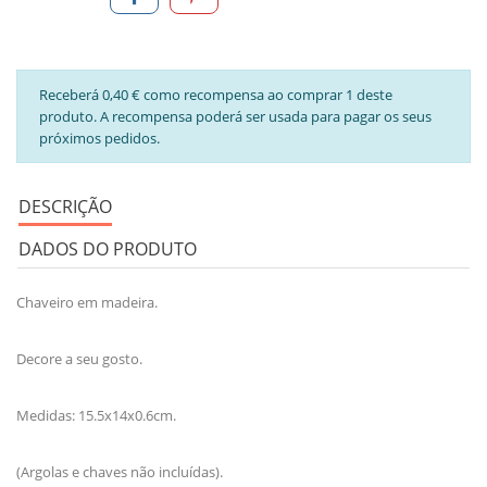
Receberá 0,40 € como recompensa ao comprar 1 deste
produto. A recompensa poderá ser usada para pagar os seus
próximos pedidos.
DESCRIÇÃO
DADOS DO PRODUTO
Chaveiro em madeira.
Decore a seu gosto.
Medidas: 15.5x14x0.6cm.
(Argolas e chaves não incluídas).