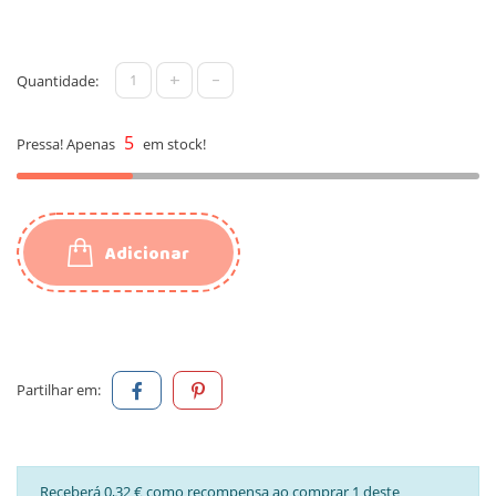
+
-
Quantidade:
5
Pressa! Apenas
em stock!
Adicionar
Partilhar em:
Receberá 0,32 € como recompensa ao comprar 1 deste