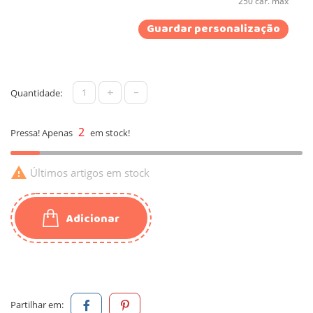
250 car. máx
Guardar personalização
+
-
Quantidade:
2
Pressa! Apenas
em stock!

Últimos artigos em stock
Adicionar
Partilhar em: