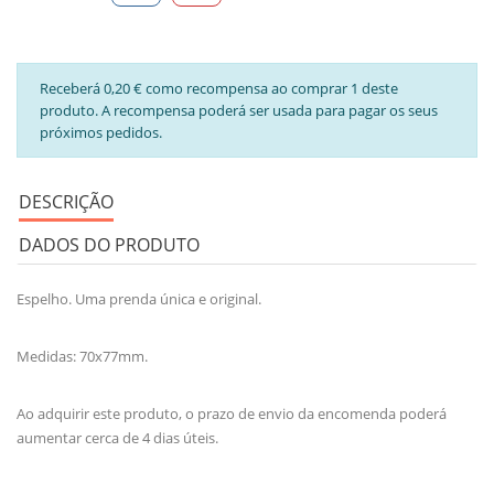
Receberá 0,20 € como recompensa ao comprar 1 deste
produto. A recompensa poderá ser usada para pagar os seus
próximos pedidos.
DESCRIÇÃO
DADOS DO PRODUTO
Espelho. Uma prenda única e original.
Medidas: 70x77mm.
Ao adquirir este produto, o prazo de envio da encomenda poderá
aumentar cerca de 4 dias úteis.