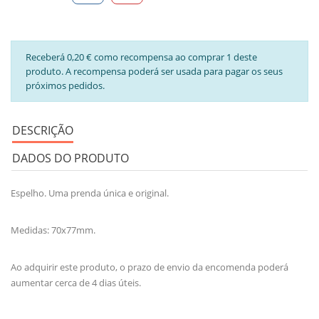
Receberá 0,20 € como recompensa ao comprar 1 deste
produto. A recompensa poderá ser usada para pagar os seus
próximos pedidos.
DESCRIÇÃO
DADOS DO PRODUTO
Espelho. Uma prenda única e original.
Medidas: 70x77mm.
Ao adquirir este produto, o prazo de envio da encomenda poderá
aumentar cerca de 4 dias úteis.