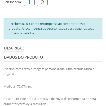
Partilhar em:
Receberá 0,20 € como recompensa ao comprar 1 deste
produto. A recompensa poderá ser usada para pagar os seus
próximos pedidos.
DESCRIÇÃO
DADOS DO PRODUTO
Espelho com texto e imagem personalizada. Uma prenda única e
original.
Medidas: 70x77mm.
Ao adquirir este produto, o prazo de envio da encomenda poderá
aumentar cerca de 4 dias úteis.