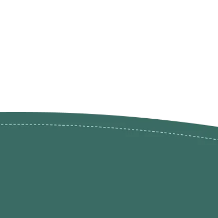
ões de
loja@ogatohobby.com
O Gato Hobby
Portugal