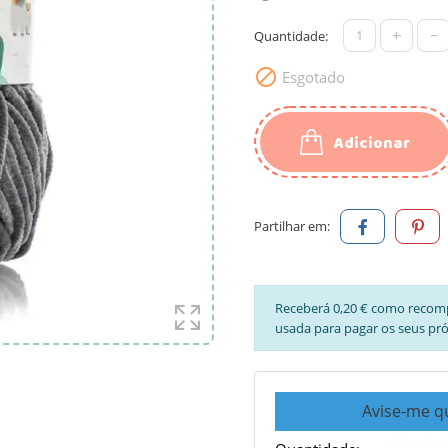
+
-
Quantidade:

Esgotado
Adicionar
Partilhar em:
Receberá 0,20 € como recom
usada para pagar os seus pr
Avise-me q