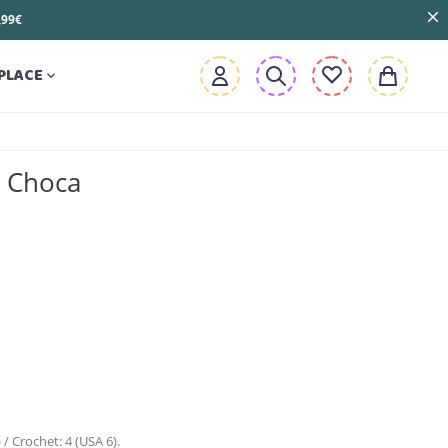
3,99€
PLACE

a Choca
) / Crochet: 4 (USA 6).