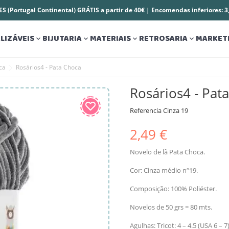
S (Portugal Continental) GRÁTIS a partir de 40€ | Encomendas inferiores: 
LIZÁVEIS
BIJUTARIA
MATERIAIS
RETROSARIA
MARKET




ca
Rosários4 - Pata Choca
Rosários4 - Pat
Referencia
Cinza 19
2,49 €
Novelo de lã Pata Choca.
Cor: Cinza médio nº19.
Composição: 100% Poliéster.
Novelos de 50 grs = 80 mts.
Agulhas: Tricot: 4 – 4.5 (USA 6 – 7