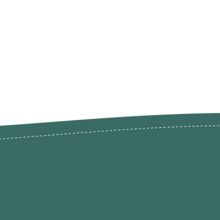
odutos
Envios Devoluções e Opç
Pagamento
rodutos até -50%