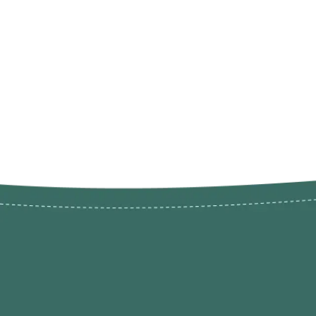
Novos pr
Revenda P
das 9h às 21h