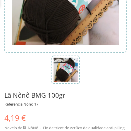
Lã Nônô BMG 100gr
Referencia
Nônô 17
4,19 €
Novelo de lã. NôNô - Fio de tricot de Acrílico de qualidade anti-pilling.