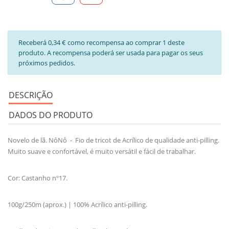
Receberá 0,34 € como recompensa ao comprar 1 deste
produto. A recompensa poderá ser usada para pagar os seus
próximos pedidos.
DESCRIÇÃO
DADOS DO PRODUTO
Novelo de lã. NôNô - Fio de tricot de Acrílico de qualidade anti-pilling.
Muito suave e confortável, é muito versátil e fácil de trabalhar.
Cor: Castanho nº17.
100g/250m (aprox.) | 100% Acrílico anti-pilling.