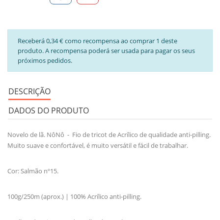
Receberá 0,34 € como recompensa ao comprar 1 deste
produto. A recompensa poderá ser usada para pagar os seus
próximos pedidos.
DESCRIÇÃO
DADOS DO PRODUTO
Novelo de lã. NôNô - Fio de tricot de Acrílico de qualidade anti-pilling.
Muito suave e confortável, é muito versátil e fácil de trabalhar.
Cor: Salmão nº15.
100g/250m (aprox.) | 100% Acrílico anti-pilling.