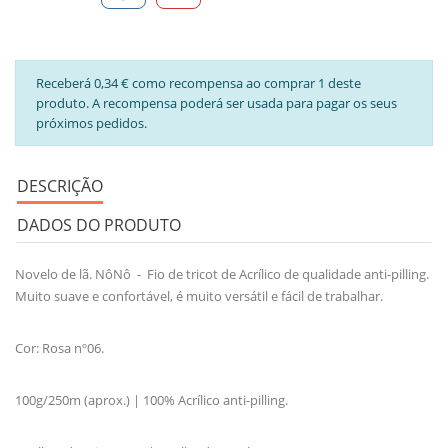
Receberá 0,34 € como recompensa ao comprar 1 deste
produto. A recompensa poderá ser usada para pagar os seus
próximos pedidos.
DESCRIÇÃO
DADOS DO PRODUTO
Novelo de lã. NôNô - Fio de tricot de Acrílico de qualidade anti-pilling.
Muito suave e confortável, é muito versátil e fácil de trabalhar.
Cor: Rosa nº06.
100g/250m (aprox.) | 100% Acrílico anti-pilling.