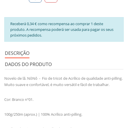
Receberá 0,34 € como recompensa ao comprar 1 deste
produto. A recompensa poderá ser usada para pagar os seus
próximos pedidos.
DESCRIÇÃO
DADOS DO PRODUTO
Novelo de lã. NôNô - Fio de tricot de Acrílico de qualidade anti-pilling.
Muito suave e confortável, é muito versátil e fácil de trabalhar.
Cor: Branco nº01.
100g/250m (aprox.) | 100% Acrílico anti-pilling.