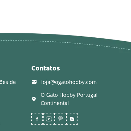
Contatos
ões de
loja@ogatohobby.com
O Gato Hobby
Portugal
Continental
s