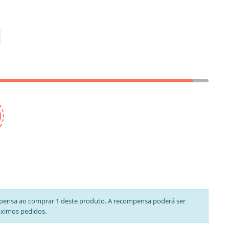
pensa ao comprar 1 deste produto. A recompensa poderá ser
óximos pedidos.