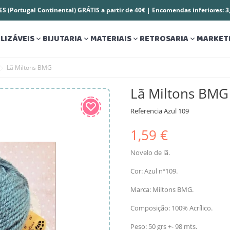
S (Portugal Continental) GRÁTIS a partir de 40€ | Encomendas inferiores: 
LIZÁVEIS
BIJUTARIA
MATERIAIS
RETROSARIA
MARKET




Lã Miltons BMG
Lã Miltons BMG
Referencia
Azul 109
1,59 €
Novelo de lã.
Cor: Azul nº109.
Marca: Miltons BMG.
Composição: 100% Acrílico.
Peso: 50 grs +- 98 mts.