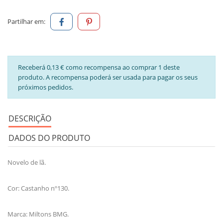
Partilhar em:
Receberá 0,13 € como recompensa ao comprar 1 deste
produto. A recompensa poderá ser usada para pagar os seus
próximos pedidos.
DESCRIÇÃO
DADOS DO PRODUTO
Novelo de lã.
Cor: Castanho nº130.
Marca: Miltons BMG.