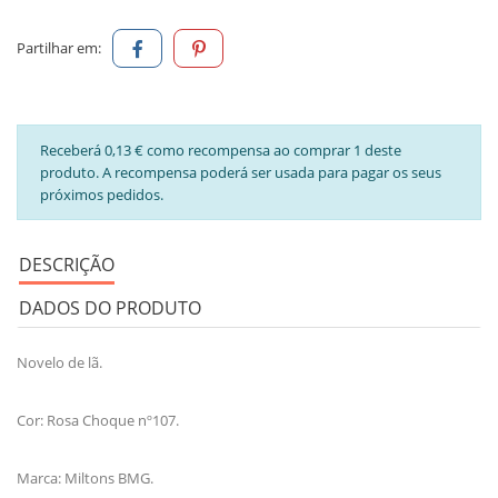
Partilhar em:
Receberá 0,13 € como recompensa ao comprar 1 deste
produto. A recompensa poderá ser usada para pagar os seus
próximos pedidos.
DESCRIÇÃO
DADOS DO PRODUTO
Novelo de lã.
Cor: Rosa Choque nº107.
Marca: Miltons BMG.