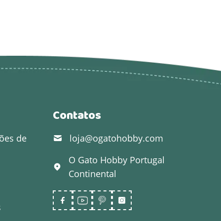
Contatos
ões de
loja@ogatohobby.com
O Gato Hobby
Portugal
Continental
s