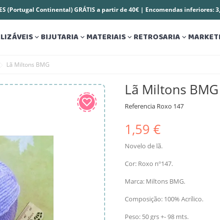
S (Portugal Continental) GRÁTIS a partir de 40€ | Encomendas inferiores: 
LIZÁVEIS
BIJUTARIA
MATERIAIS
RETROSARIA
MARKET




Lã Miltons BMG
Lã Miltons BMG
Referencia
Roxo 147
1,59 €
Novelo de lã.
Cor: Roxo nº147.
Marca: Miltons BMG.
Composição: 100% Acrílico.
Peso: 50 grs +- 98 mts.