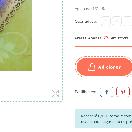
Agulhas: 41/2 – 5.
+
-
Quantidade:
23
Pressa! Apenas
em stock!
Adicionar
Partilhar em:
Receberá 0,13 € como recom
usada para pagar os seus pr