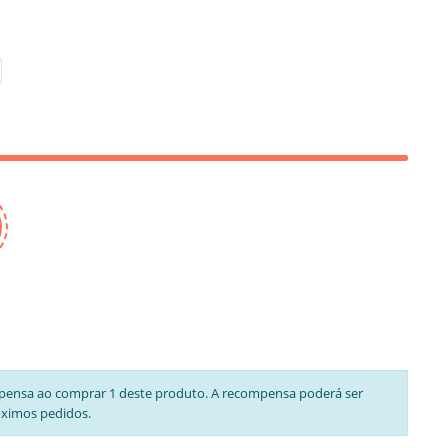
pensa ao comprar 1 deste produto. A recompensa poderá ser
óximos pedidos.