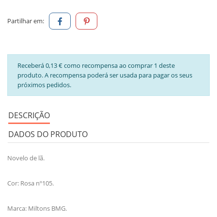
Partilhar em:
Receberá 0,13 € como recompensa ao comprar 1 deste
produto. A recompensa poderá ser usada para pagar os seus
próximos pedidos.
DESCRIÇÃO
DADOS DO PRODUTO
Novelo de lã.
Cor: Rosa nº105.
Marca: Miltons BMG.