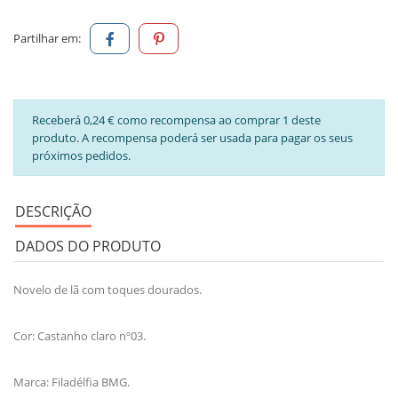
Partilhar em:
Receberá 0,24 € como recompensa ao comprar 1 deste
produto. A recompensa poderá ser usada para pagar os seus
próximos pedidos.
DESCRIÇÃO
DADOS DO PRODUTO
Novelo de lã com toques dourados.
Cor: Castanho claro nº03.
Marca: Filadélfia BMG.