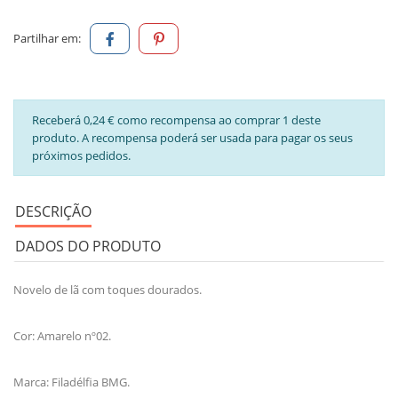
Partilhar em:
Receberá 0,24 € como recompensa ao comprar 1 deste
produto. A recompensa poderá ser usada para pagar os seus
próximos pedidos.
DESCRIÇÃO
DADOS DO PRODUTO
Novelo de lã com toques dourados.
Cor: Amarelo nº02.
Marca: Filadélfia BMG.