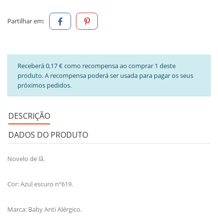
Partilhar em:
Receberá 0,17 € como recompensa ao comprar 1 deste
produto. A recompensa poderá ser usada para pagar os seus
próximos pedidos.
DESCRIÇÃO
DADOS DO PRODUTO
Novelo de lã.
Cor: Azul escuro nº619.
Marca: Baby Anti Alérgico.