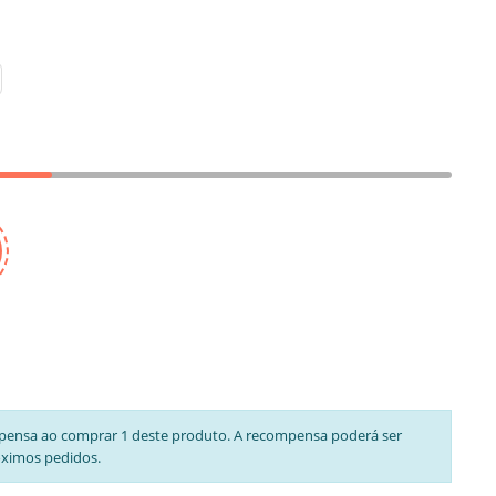
pensa ao comprar 1 deste produto. A recompensa poderá ser
óximos pedidos.