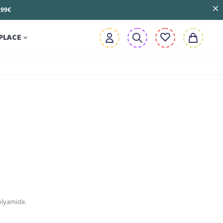
3,99€
PLACE

olyamide.