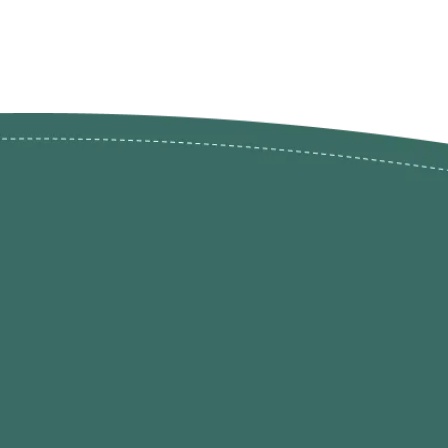
ões de
loja@ogatohobby.com
O Gato Hobby
Portugal
Continental
s