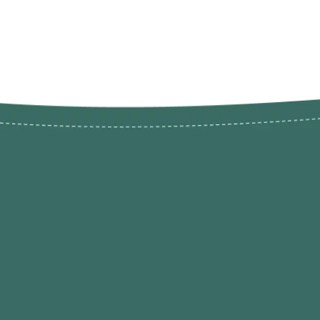
Novos pr
Revenda P
das 9h às 21h