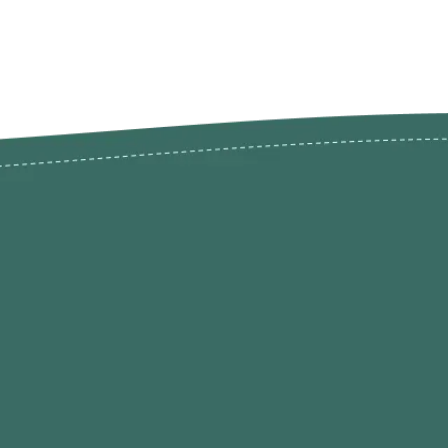
odutos
Envios Devoluções e Opç
Pagamento
rodutos até -50%
Termos de Privacidade
Condições de Utilização
Quem Somos / Contacto