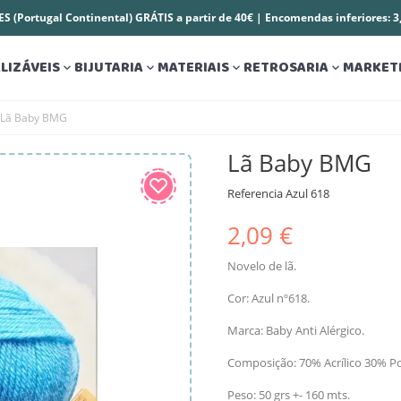
S (Portugal Continental) GRÁTIS a partir de 40€ | Encomendas inferiores: 
LIZÁVEIS
BIJUTARIA
MATERIAIS
RETROSARIA
MARKET




Lã Baby BMG
Lã Baby BMG
Referencia
Azul 618
2,09 €
Novelo de lã.
Cor: Azul nº618.
Marca: Baby Anti Alérgico.
Composição: 70% Acrílico 30% P
Peso: 50 grs +- 160 mts.