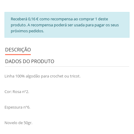
Receberá 0,16 € como recompensa ao comprar 1 deste
produto. A recompensa poderá ser usada para pagar os seus
próximos pedidos.
DESCRIÇÃO
DADOS DO PRODUTO
Linha 100% algodão para crochet ou tricot.
Cor: Rosa nº2.
Espessura nº6.
Novelo de 50gr.