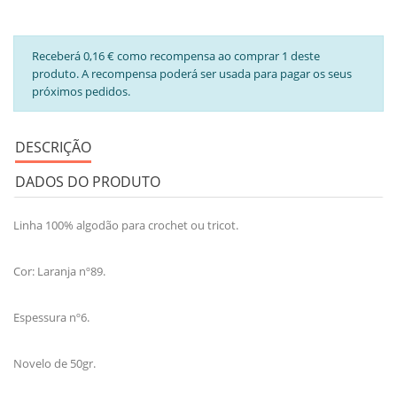
Receberá 0,16 € como recompensa ao comprar 1 deste
produto. A recompensa poderá ser usada para pagar os seus
próximos pedidos.
DESCRIÇÃO
DADOS DO PRODUTO
Linha 100% algodão para crochet ou tricot.
Cor: Laranja nº89.
Espessura nº6.
Novelo de 50gr.