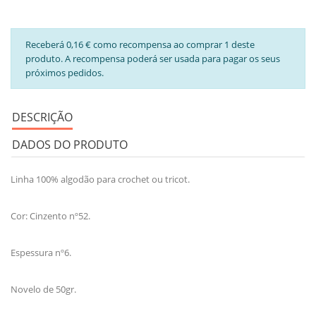
Receberá 0,16 € como recompensa ao comprar 1 deste
produto. A recompensa poderá ser usada para pagar os seus
próximos pedidos.
DESCRIÇÃO
DADOS DO PRODUTO
Linha 100% algodão para crochet ou tricot.
Cor: Cinzento nº52.
Espessura nº6.
Novelo de 50gr.