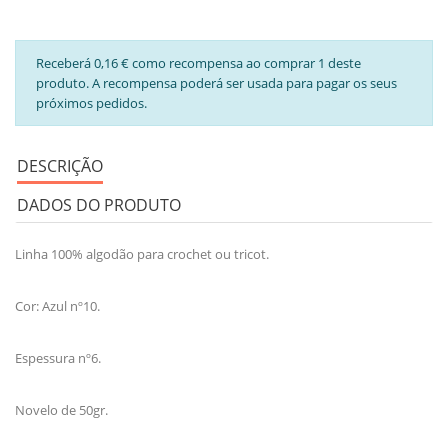
Receberá 0,16 € como recompensa ao comprar 1 deste
produto. A recompensa poderá ser usada para pagar os seus
próximos pedidos.
DESCRIÇÃO
DADOS DO PRODUTO
Linha 100% algodão para crochet ou tricot.
Cor: Azul nº10.
Espessura nº6.
Novelo de 50gr.