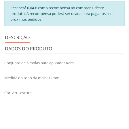
Receberá 0,04 € como recompensa ao comprar 1 deste
produto. A recompensa poderá ser usada para pagar os seus
próximos pedidos.
DESCRIÇÃO
DADOS DO PRODUTO
Conjunto de 5 molas para aplicador Kam.
Medida do topo da mola: 12mm.
Cor: Azul escuro.