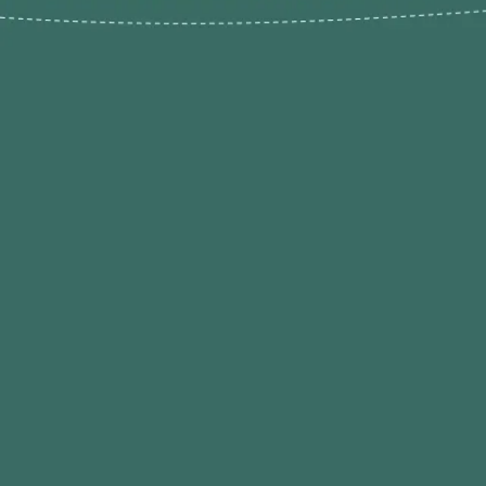
Novos pr
Revenda P
das 9h às 21h