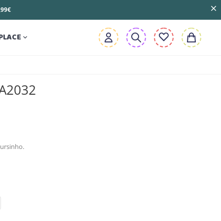
3,99€
PLACE

 A2032
ursinho.