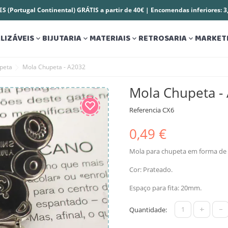
S (Portugal Continental) GRÁTIS a partir de 40€ | Encomendas inferiores: 
LIZÁVEIS
BIJUTARIA
MATERIAIS
RETROSARIA
MARKET




peta
Mola Chupeta - A2032
Mola Chupeta -
Referencia
CX6
0,49 €
Mola para chupeta em forma de 
Cor: Prateado.
Espaço para fita: 20mm.
+
-
Quantidade: