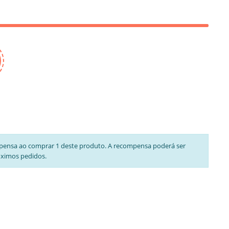
pensa ao comprar 1 deste produto. A recompensa poderá ser
óximos pedidos.