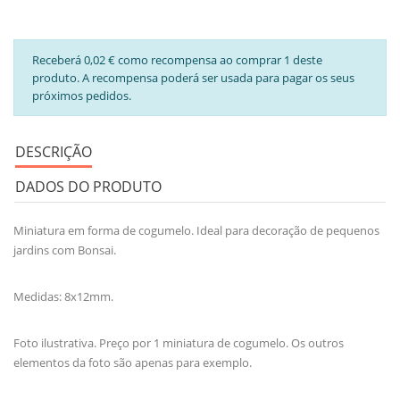
Receberá 0,02 € como recompensa ao comprar 1 deste
produto. A recompensa poderá ser usada para pagar os seus
próximos pedidos.
DESCRIÇÃO
DADOS DO PRODUTO
Miniatura em forma de cogumelo. Ideal para decoração de pequenos
jardins com Bonsai.
Medidas: 8x12mm.
Foto ilustrativa. Preço por 1 miniatura de cogumelo. Os outros
elementos da foto são apenas para exemplo.