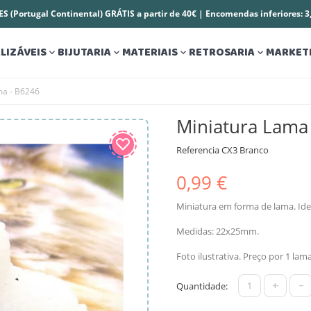
S (Portugal Continental) GRÁTIS a partir de 40€ | Encomendas inferiores: 
LIZÁVEIS
BIJUTARIA
MATERIAIS
RETROSARIA
MARKET




ma - B6246
Miniatura Lama
Referencia
CX3 Branco
0,99 €
Miniatura em forma de lama. Ide
Medidas: 22x25mm.
Foto ilustrativa. Preço por 1 la
+
-
Quantidade: