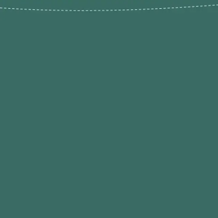
Novos pr
Revenda P
das 9h às 21h