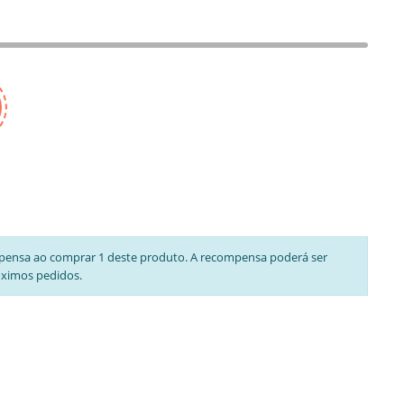
pensa ao comprar 1 deste produto. A recompensa poderá ser
óximos pedidos.