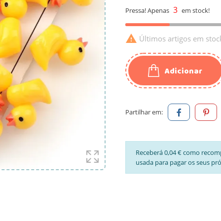
3
Pressa! Apenas
em stock!

Últimos artigos em stoc
Adicionar
Partilhar em:
Receberá 0,04 € como recom
usada para pagar os seus pr