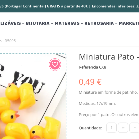
S (Portugal Continental) GRÁTIS a partir de 40€ | Encomendas inferiores: 
LIZÁVEIS
BIJUTARIA
MATERIAIS
RETROSARIA
MARKET




o - B5095
Miniatura Pato 
Referencia
CX8
0,49 €
Miniatura em forma de patinho.
Medidas: 17x19mm.
Preço por 1 pato. Os outros ele
+
-
Quantidade: