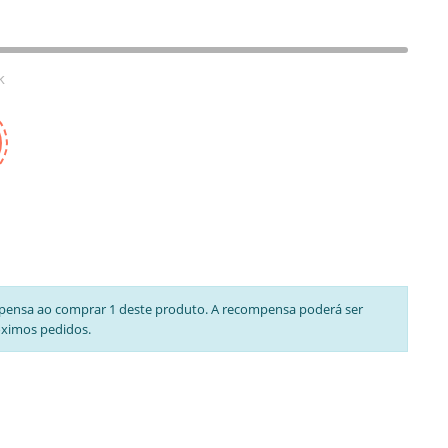
k
pensa ao comprar 1 deste produto. A recompensa poderá ser
óximos pedidos.