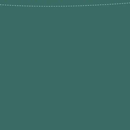
Novos pr
Revenda P
das 9h às 21h