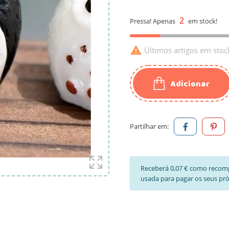
2
Pressa! Apenas
em stock!

Últimos artigos em stoc
Adicionar
Partilhar em:
Receberá 0,07 € como recom
usada para pagar os seus pr