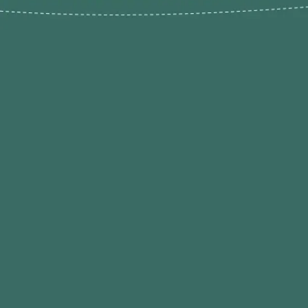
Novos pr
Revenda P
das 9h às 21h