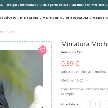
S (Portugal Continental) GRÁTIS a partir de 40€ | Encomendas inferiores: 
LIZÁVEIS
BIJUTARIA
MATERIAIS
RETROSARIA
MARKET




cho - A9346
Miniatura Moch
Referencia
CX2
0,89 €
Miniatura em forma de mocho. I
Medidas: 19x20mm.
Foto ilustrativa. Preço pela mi
exemplo.
+
-
Quantidade: