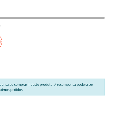
k
pensa ao comprar 1 deste produto. A recompensa poderá ser
óximos pedidos.