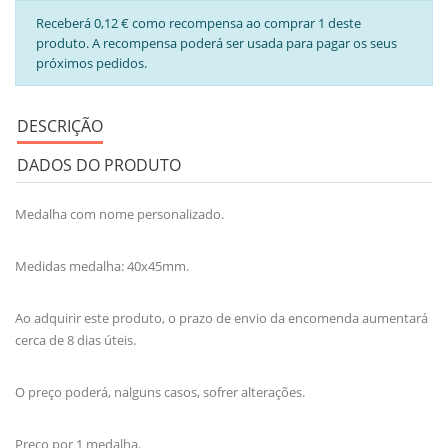
Receberá 0,12 € como recompensa ao comprar 1 deste
produto. A recompensa poderá ser usada para pagar os seus
próximos pedidos.
DESCRIÇÃO
DADOS DO PRODUTO
Medalha com nome personalizado.
Medidas medalha: 40x45mm.
Ao adquirir este produto, o prazo de envio da encomenda aumentará
cerca de 8 dias úteis.
O preço poderá, nalguns casos, sofrer alterações.
Preço por 1 medalha.