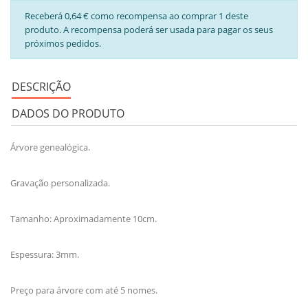
Receberá 0,64 € como recompensa ao comprar 1 deste
produto. A recompensa poderá ser usada para pagar os seus
próximos pedidos.
DESCRIÇÃO
DADOS DO PRODUTO
Árvore genealógica.
Gravação personalizada.
Tamanho: Aproximadamente 10cm.
Espessura: 3mm.
Preço para árvore com até 5 nomes.