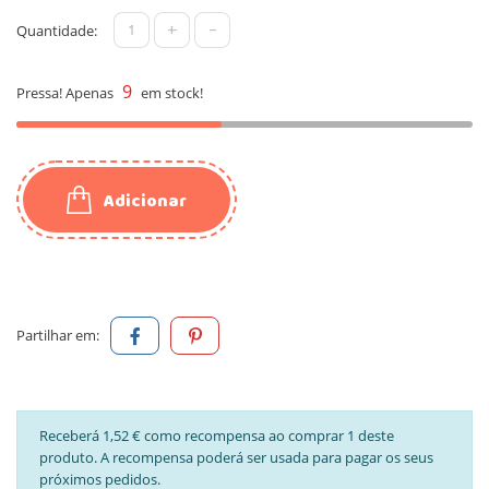
+
-
Quantidade:
9
Pressa! Apenas
em stock!
Adicionar
Partilhar em:
Receberá 1,52 € como recompensa ao comprar 1 deste
produto. A recompensa poderá ser usada para pagar os seus
próximos pedidos.