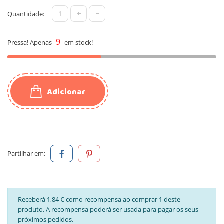
+
-
Quantidade:
9
Pressa! Apenas
em stock!
Adicionar
Partilhar em:
Receberá 1,84 € como recompensa ao comprar 1 deste
produto. A recompensa poderá ser usada para pagar os seus
próximos pedidos.