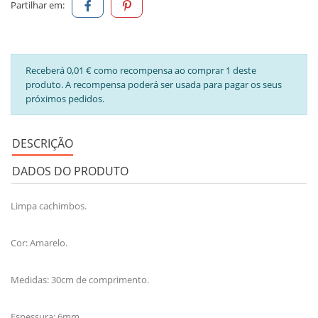
Partilhar em:
Receberá 0,01 € como recompensa ao comprar 1 deste
produto. A recompensa poderá ser usada para pagar os seus
próximos pedidos.
DESCRIÇÃO
DADOS DO PRODUTO
Limpa cachimbos.
Cor: Amarelo.
Medidas: 30cm de comprimento.
Espessura: 6mm.