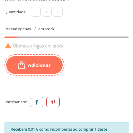
+
-
Quantidade:
2
Pressa! Apenas
em stock!

Últimos artigos em stock
Adicionar
Partilhar em:
Receberá 0,01 € como recompensa ao comprar 1 deste