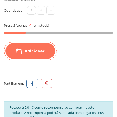
+
-
Quantidade:
4
Pressa! Apenas
em stock!
Adicionar
Partilhar em:
Receberá 0,01 € como recompensa ao comprar 1 deste
produto. A recompensa poderá ser usada para pagar os seus