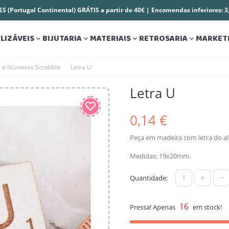
S (Portugal Continental) GRÁTIS a partir de 40€ | Encomendas inferiores: 
LIZÁVEIS
BIJUTARIA
MATERIAIS
RETROSARIA
MARKET




s e Números Scrabble
Letra U
Letra U
0,14 €
Peça em madeira com letra do al
Medidas: 19x20mm.
+
-
Quantidade:
16
Pressa! Apenas
em stock!