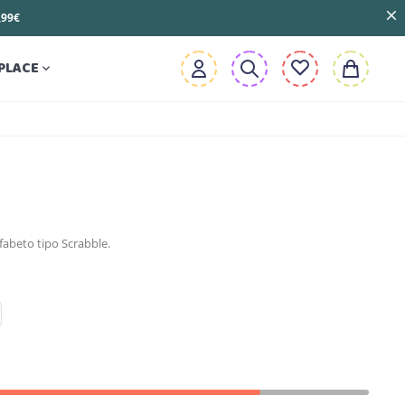
3,99€
PLACE

fabeto tipo Scrabble.