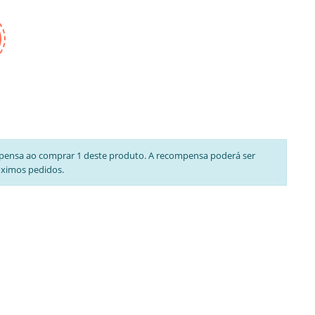
pensa ao comprar 1 deste produto. A recompensa poderá ser
óximos pedidos.