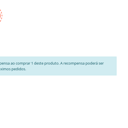
pensa ao comprar 1 deste produto. A recompensa poderá ser
óximos pedidos.