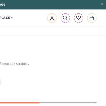
3,99€
PLACE

fabeto tipo Scrabble.