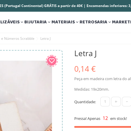
S (Portugal Continental) GRÁTIS a partir de 40€ | Encomendas inferiores: 
LIZÁVEIS
BIJUTARIA
MATERIAIS
RETROSARIA
MARKET




s e Números Scrabble
Letra J
Letra J
0,14 €
Peça em madeira com letra do al
Medidas: 19x20mm.
+
-
Quantidade:
12
Pressa! Apenas
em stock!