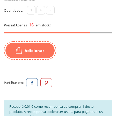
+
-
Quantidade:
16
Pressa! Apenas
em stock!
Adicionar
Partilhar em:
Receberá 0,01 € como recompensa ao comprar 1 deste
produto. A recompensa poderá ser usada para pagar os seus